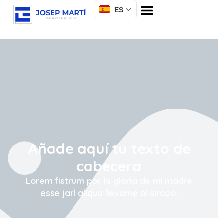
ES
Añade aquí tu texto de
cabecera
Lorem fistrum por la gloria de mi madre
esse jarl aliqua llevame al sircoo.